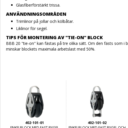
Glasfiberförstärkt trissa.
ANVÄNDNINGSOMRÅDEN
Trimlinor på jollar och kölbåtar.
Liklinor för segel.
TIPS FÖR MONTERING AV "TIE-ON" BLOCK
BBB 20 "tie-on" kan fästas på tre olika sätt. Om den fästs som i b
minskar blockets maximala arbetslast med 50%.
402-101-01
402-101-02
ENKELBLOCK MED FAST BYGEL
ENKELBLOCK MED FAST BYGEL OCH