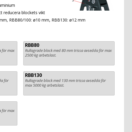
luminium
t reducera blockets vikt
8 mm, RBB80/100: ø10 mm, RBB130: ø12 mm
RBB80
a för max
Rullagrade block med 80 mm trissa avsedda för max
2500 kg arbetslast.
RBB130
a för
Rullagrade block med 130 mm trissa avsedda för
max 5000 kg arbetslast.
a för max