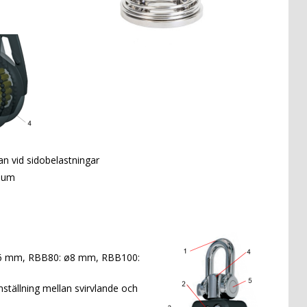
ssan vid sidobelastningar
nium
ø6 mm, RBB80: ø8 mm, RBB100:
tällning mellan svirvlande och