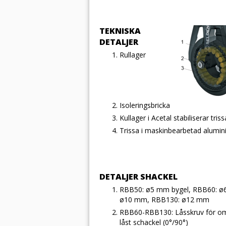
TEKNISKA
DETALJER
Rullager
Isoleringsbricka
Kullager i Acetal stabiliserar tri
Trissa i maskinbearbetad alumi
DETALJER SHACKEL
RBB50: ø5 mm bygel, RBB60: 
ø10 mm, RBB130: ø12 mm
RBB60-RBB130: Låsskruv för oms
låst schackel (0°/90°)