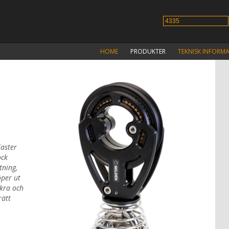
HOME
PRODUKTER
TEKNISK INFORM
laster
ock
tning,
öper ut
kra och
rätt