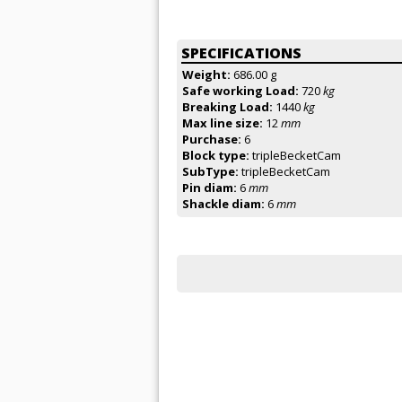
SPECIFICATIONS
Weight:
686.00 g
Safe working Load:
720
kg
Breaking Load:
1440
kg
Max line size:
12
mm
Purchase:
6
Block type:
tripleBecketCam
SubType:
tripleBecketCam
Pin diam:
6
mm
Shackle diam:
6
mm