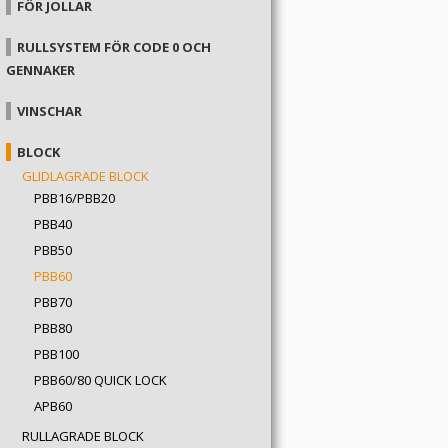
FÖR JOLLAR
RULLSYSTEM FÖR CODE 0 OCH
GENNAKER
VINSCHAR
BLOCK
GLIDLAGRADE BLOCK
PBB16/PBB20
PBB40
PBB50
PBB60
PBB70
PBB80
PBB100
PBB60/80 QUICK LOCK
APB60
RULLAGRADE BLOCK