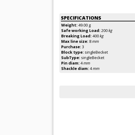
SPECIFICATIONS
Weight:
49.00 g
Safe working Load:
200
kg
Breaking Load:
400
kg
Max line size:
8
mm
Purchase:
3
Block type:
singleBecket
SubType:
singleBecket
Pin diam:
4
mm
Shackle diam:
4
mm