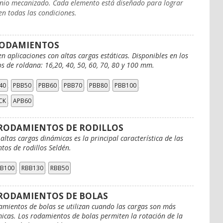
inio mecanizado. Cada elemento está diseñado para lograr
n todas las condiciones.
RODAMIENTOS
 aplicaciones con altas cargas estáticas. Disponibles en los
s de roldana: 16,20, 40, 50, 60, 70, 80 y 100 mm.
,
,
,
,
,
,
40
PBB50
PBB60
PBB70
PBB80
PBB100
,
CK
APB60
RODAMIENTOS DE RODILLOS
 altas cargas dinámicas es la principal característica de las
tos de rodillos Seldén.
,
,
B100
RBB130
RBB50
RODAMIENTOS DE BOLAS
amientos de bolas se utilizan cuando las cargas son más
cas. Los rodamientos de bolas permiten la rotación de la