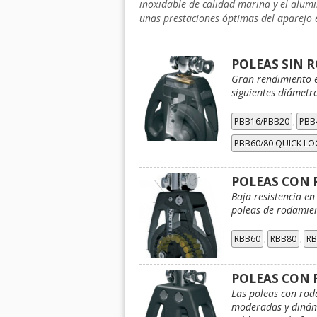
inoxidable de calidad marina y el alum
unas prestaciones óptimas del aparejo e
POLEAS SIN 
Gran rendimiento en
siguientes diámetro
,
PBB16/PBB20
PBB
PBB60/80 QUICK LO
POLEAS CON 
Baja resistencia en
poleas de rodamien
,
,
RBB60
RBB80
RB
POLEAS CON 
Las poleas con rod
moderadas y dinámi