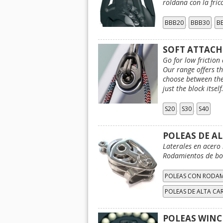
roldana con la fric
,
,
BBB20
BBB30
B
SOFT ATTAC
Go for low friction
Our range offers th
choose between the
just the block itself
,
,
S20
S30
S40
POLEAS DE A
Laterales en acero 
Rodamientos de bol
POLEAS CON RODAM
POLEAS DE ALTA CA
POLEAS WINC