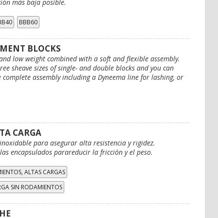
ción más baja posible.
,
BB40
BBB60
HMENT BLOCKS
 and low weight combined with a soft and flexible assembly.
ree sheave sizes of single- and double blocks and you can
 complete assembly including a Dyneema line for lashing, or
.
LTA CARGA
inoxidable para asegurar alta resistencia y rigidez.
as encapsulados parareducir la fricción y el peso.
,
IENTOS, ALTAS CARGAS
RGA SIN RODAMIENTOS
HE