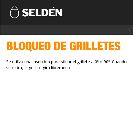
H
BLOQUEO DE GRILLETES
Se utiliza una inserción para situar el grillete a 0º o 90º. Cuando
se retira, el grillete gira libremente.