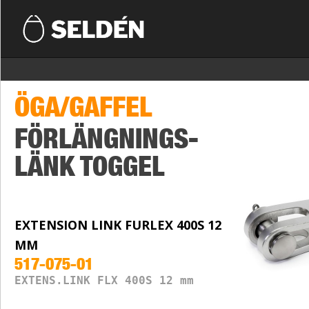
ÖGA/GAFFEL
FÖRLÄNGNINGS-
LÄNK TOGGEL
EXTENSION LINK FURLEX 400S 12
MM
517-075-01
EXTENS.LINK FLX 400S 12 mm