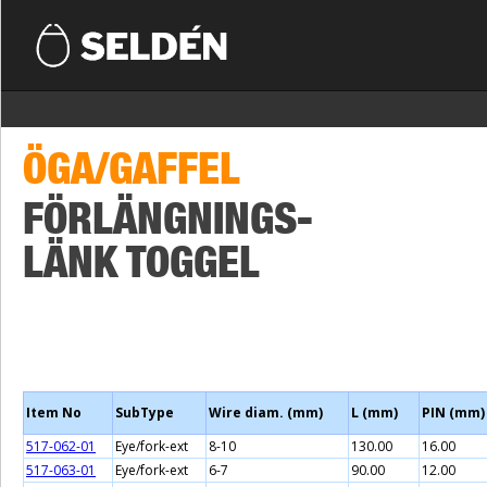
ÖGA/GAFFEL
FÖRLÄNGNINGS-
LÄNK TOGGEL
Item No
SubType
Wire diam. (mm)
L (mm)
PIN (mm)
517-062-01
Eye/fork-ext
8-10
130.00
16.00
517-063-01
Eye/fork-ext
6-7
90.00
12.00