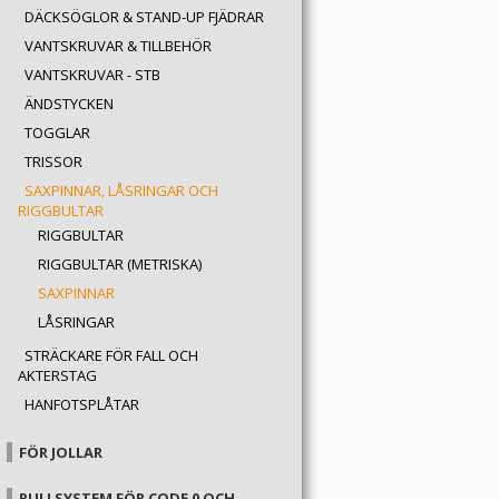
DÄCKSÖGLOR & STAND-UP FJÄDRAR
VANTSKRUVAR & TILLBEHÖR
VANTSKRUVAR - STB
ÄNDSTYCKEN
TOGGLAR
TRISSOR
SAXPINNAR, LÅSRINGAR OCH
RIGGBULTAR
RIGGBULTAR
RIGGBULTAR (METRISKA)
SAXPINNAR
LÅSRINGAR
STRÄCKARE FÖR FALL OCH
AKTERSTAG
HANFOTSPLÅTAR
FÖR JOLLAR
RULLSYSTEM FÖR CODE 0 OCH