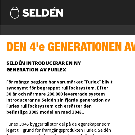
DEN 4'e GENERATIONEN A
SELDÉN INTRODUCERAR EN NY
GENERATION AV FURLEX
För många seglare har varumärket ”Furlex” blivit
synonymt för begreppet rullfocksystem. Efter
30 år och närmare 200.000 levererade system
introducerar nu Seldén sin fjärde generation av
Furlex rullfocksystem och ersätter den
befintliga 300S modellen med 304S..
Furlex 304S bygger till stor del på de egenskaper som
legat till grund för framgångsprodukten Furlex. Seldén