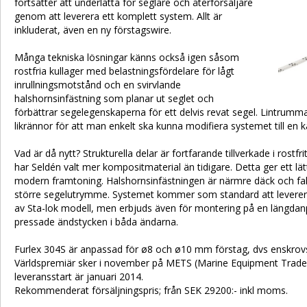
fortsätter att underlätta för seglare och återförsäljare
genom att leverera ett komplett system. Allt är
inkluderat, även en ny förstagswire.
Många tekniska lösningar känns också igen såsom
rostfria kullager med belastningsfördelare för lågt
inrullningsmotstånd och en svirvlande
halshornsinfästning som planar ut seglet och
förbättrar segelegenskaperna för ett delvis revat segel. Lintrumma
likrännor för att man enkelt ska kunna modifiera systemet till en 
Vad är då nytt? Strukturella delar är fortfarande tillverkade i rostfri
har Seldén valt mer kompositmaterial än tidigare. Detta ger ett 
modern framtoning. Halshornsinfästningen är närmre däck och falls
större segelutrymme. Systemet kommer som standard att leverer
av Sta-lok modell, men erbjuds även för montering på en längda
pressade ändstycken i båda ändarna.
Furlex 304S är anpassad för ø8 och ø10 mm förstag, dvs enskrov
Världspremiär sker i november på METS (Marine Equipment Trad
leveransstart är januari 2014.
Rekommenderat försäljningspris; från SEK 29200:- inkl moms.