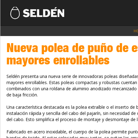
H
Nueva polea de puño de e
mayores enrollables
Seldén presenta una nueva serie de innovadoras poleas diseñada
mayores enrollables. Estas poleas compactas y robustas cuentan
combinados con una roldana de aluminio anodizado mecanizado o
de baja fricción.
Una característica destacada es la polea extraíble o el inserto de 
instalación rápida y sencilla del cabo del pajarín, sin necesidad 
del cabo. Esto simplifica el proceso de montaje y desmontaje de l
Fabricado en acero inoxidable, el cuerpo de la polea permite punto
bandas de tejido. Al estar colocadas muy juntas, se evitan las arr