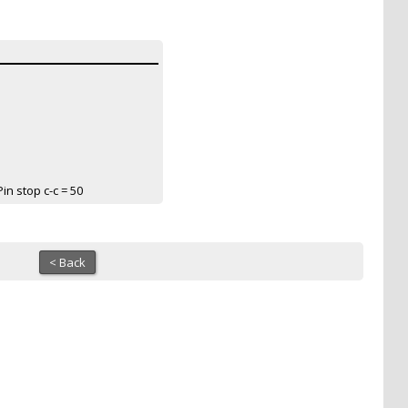
Pin stop c-c = 50
< Back