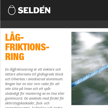
LÅG-
FRIKTIONS-
RING
En lågfriktionsring är ett enklare och
lättare alternativ till glidlagrade block
och tillverkas i anodiserad aluminium.
Ringen har en stor inre radie för att
inte slita på linan och ett spår
utvändigt för montering av en lina eller
gummicord. De används med fördel för
akterstagskaskader, fock- och
spinnakersuggor, kicktaljor och andra