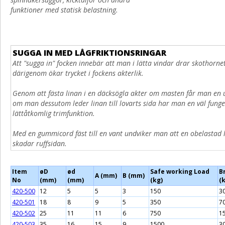
funktioner med statisk belastning.
SUGGA IN MED LÅGFRIKTIONSRINGAR
Att "sugga in" focken innebär att man i lätta vindar drar skothornet
därigenom ökar trycket i fockens akterlik.
Genom att fästa linan i en däcksögla akter om masten får man en u
om man dessutom leder linan till lovarts sida har man en väl fung
lättåtkomlig trimfunktion.
Med en gummicord fäst till en vant undviker man att en obelastad l
skadar ruffsidan.
Item
øD
ød
Safe working Load
B
A (mm)
B (mm)
No
(mm)
(mm)
(kg)
(
420-500
12
5
5
3
150
3
420-501
18
8
9
5
350
7
420-502
25
11
11
6
750
1
420-503
35
16
15
9
1500
3