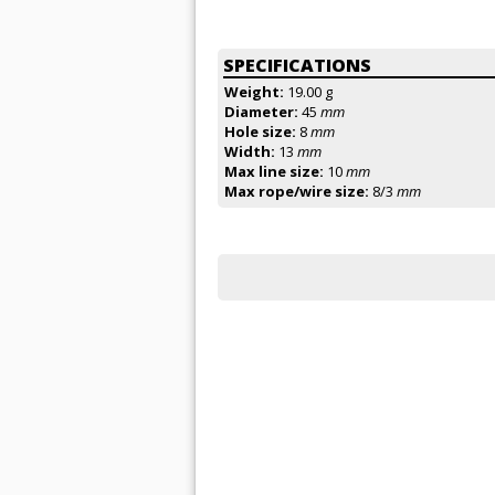
SPECIFICATIONS
Weight:
19.00 g
Diameter:
45
mm
Hole size:
8
mm
Width:
13
mm
Max line size:
10
mm
Max rope/wire size:
8/3
mm