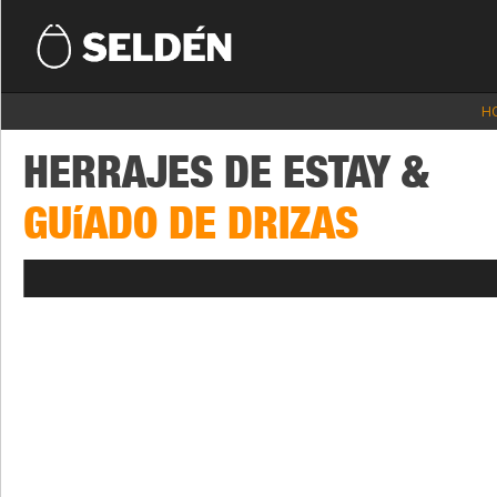
H
HERRAJES DE ESTAY &
GUíADO DE DRIZAS