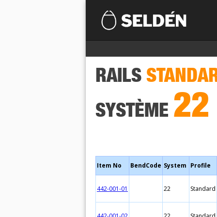
RAILS
STANDA
22
SYSTÈME
Item No
BendCode
System
Profile
442-001-01
22
Standard
442-001-02
22
Standard