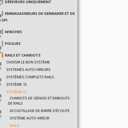
DÉRIVEURS UNIQUEMENT
m
EMMAGASINEURS DE GENNAKER ET DE
g
SPI
m
g
WINCHES
m
POULIES
g
m
RAILS ET CHARIOTS
CHOISIR LE BON SYSTÈME
g
m
SYSTEMES AUTO-VIREURS
SYSTÈMES COMPLETS RAILS
g
m
SYSTÈME 15
SYSTÈME 22
g
CHARIOTS DE GÉNOIS ET EMBOUTS
m
DE RAILS
ACCASTILLAGE DE BARRE D’ÉCOUTE
g
m
SYSTÈME AUTO-VIREUR
RAILS