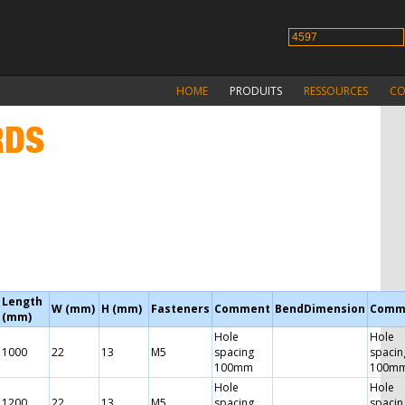
HOME
PRODUITS
RESSOURCES
CO
RDS
Length
W (mm)
H (mm)
Fasteners
Comment
BendDimension
Comm
(mm)
Hole
Hole
1000
22
13
M5
spacing
spacin
100mm
100m
Hole
Hole
1200
22
13
M5
spacing
spacin