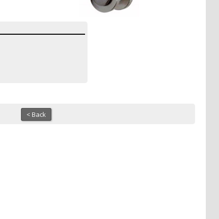
< Back