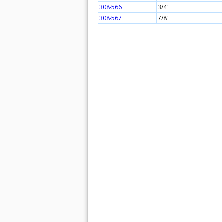
308-566
3/4"
308-567
7/8"