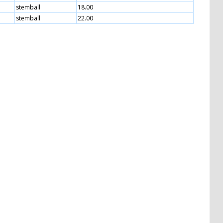
stemball
18.00
stemball
22.00