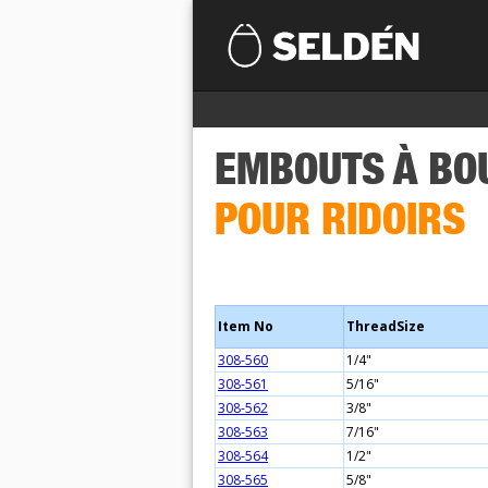
EMBOUTS À BOU
POUR RIDOIRS
Item No
ThreadSize
308-560
1/4"
308-561
5/16"
308-562
3/8"
308-563
7/16"
308-564
1/2"
308-565
5/8"