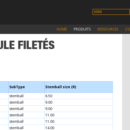
HOME
PRODUITS
RESSOURCES
CO
LE FILETÉS
SubType
Stemball size (R)
stemball
6.50
stemball
9.00
stemball
9.00
stemball
11.00
stemball
11.00
stemball
14.00