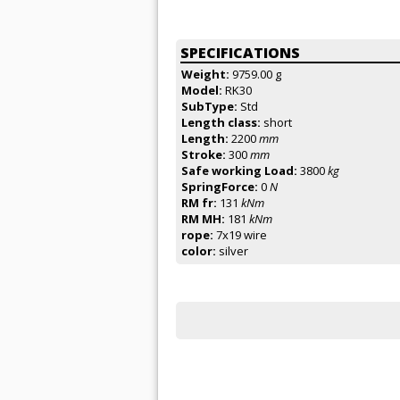
SPECIFICATIONS
Weight:
9759.00 g
Model:
RK30
SubType:
Std
Length class:
short
Length:
2200
mm
Stroke:
300
mm
Safe working Load:
3800
kg
SpringForce:
0
N
RM fr:
131
kNm
RM MH:
181
kNm
rope:
7x19 wire
color:
silver