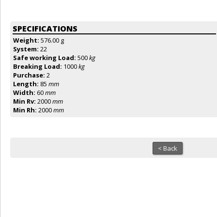
SPECIFICATIONS
Weight:
576.00 g
System:
22
Safe working Load:
500
kg
Breaking Load:
1000
kg
Purchase:
2
Length:
85
mm
Width:
60
mm
Min Rv:
2000
mm
Min Rh:
2000
mm
< Back