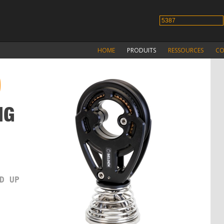
HOME
PRODUITS
RESSOURCES
CO
0
NG
D UP