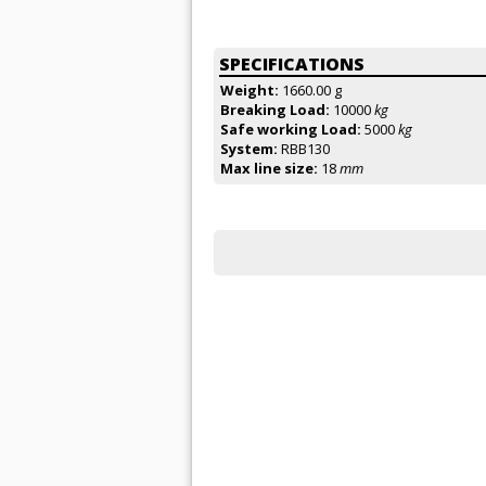
SPECIFICATIONS
Weight:
1660.00 g
Breaking Load:
10000
kg
Safe working Load:
5000
kg
System:
RBB130
Max line size:
18
mm