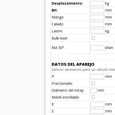
Desplazamiento:
kg
BH:
mm
Manga:
mm
Calado:
mm
Lastre:
kg
Bulb-keel:
RM 30°:
kNm
DATOS DEL APAREJO
Valores necesarios para un cálculo más 
P:
mm
Fraccionado:
Diámetro del estay:
mm
Mástil enrollable:
E:
mm
S:
mm